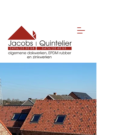
Nico: 0496 20 30 58
Steven:
0476 20 40 55
nicojacobs@telenet.be