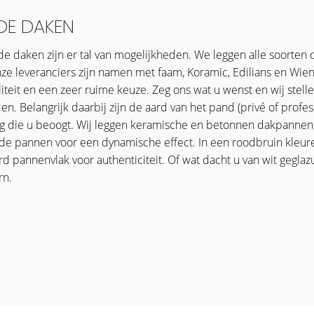
DE DAKEN
de daken zijn er tal van mogelijkheden. We leggen alle soorte
nze leveranciers zijn namen met faam, Koramic, Edilians en Wie
iteit en een zeer ruime keuze. Zeg ons wat u wenst en wij stell
. Belangrijk daarbij zijn de aard van het pand (privé of profess
ing die u beoogt. Wij leggen keramische en betonnen dakpannen
nde pannen voor een dynamische effect. In een roodbruin kleuren
d pannenvlak voor authenticiteit. Of wat dacht u van wit gegl
n.