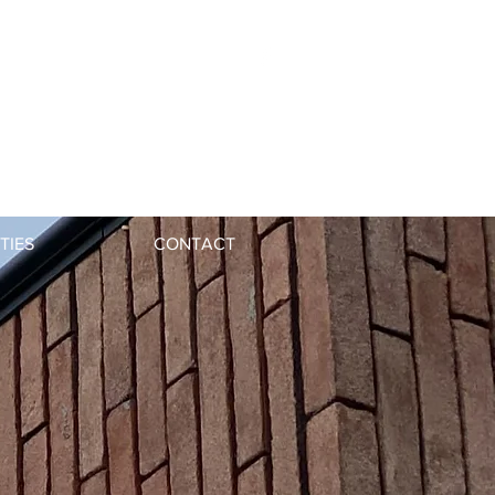
Nico: 0496 20 30 58
Steven:
0476 20 40 55
nicojacobs@telenet.be
TIES
CONTACT