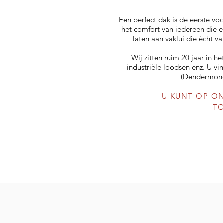
Een perfect dak is de eerste v
het comfort van iedereen die 
laten aan vaklui die écht v
Wij zitten ruim 20 jaar in 
industriële loodsen enz. U v
(Dendermonde
U KUNT OP O
TO