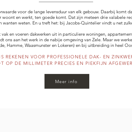
oorwaarde voor de lange levensduur van elk gebouw. Daarbij komt d
er woont en werkt, ten goede komt. Dat zijn meteen drie valabele 
an wanten weten. En u treft het: bij Jacobs-Quintelier vindt u net zu
het vak en voeren dakwerken uit in particuliere woningen, appartem
indt ons aan het werk in de nabije omgeving van Zele. Maar we wer
, Hamme, Waasmunster en Lokeren) en bij uitbreiding in heel Oos
NS REKENEN VOOR PROFESSIONELE DAK- EN ZINKW
T OP DE MILLIMETER PRECIES EN PIEKFIJN AFGEWER
Meer info