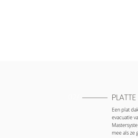
02/
PLATTE
Een plat da
evacuatie v
Mastersyste
mee als ze 