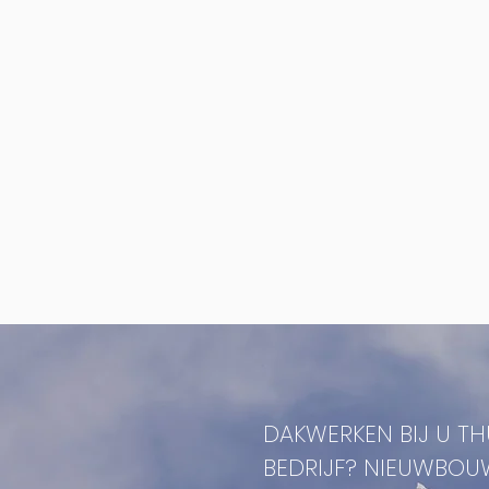
DAKWERKEN BIJ U THU
BEDRIJF? NIEUWBOU