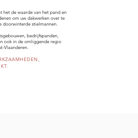
at het de waarde van het pand en
redenen om uw dakwerken over te
lke doorwinterde stielmannen.
entsgebouwen, bedrijfspanden,
ken ook in de omliggende regio
t-Vlaanderen.
ERKZAAMHEDEN,
KT.