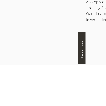
waarop we m
– roofing é
Waterinsij
te vermijde
Lees meer