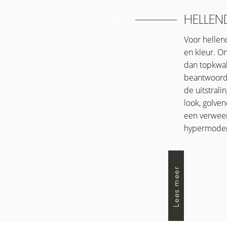
01/
HELLEN
Voor hellen
en kleur. O
dan topkwal
beantwoorden
de uitstral
look, golve
een verweer
hypermoder
Lees meer