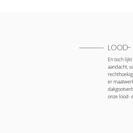
03/
LOOD- 
En toch lij
aandacht, v
rechthoekig
er maatwerk
dakgootverb
onze lood- 