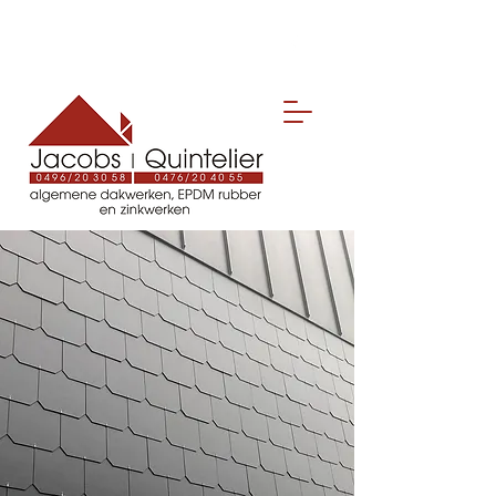
Nico: 0496 20 30 58
Steven:
0476 20 40 55
nicojacobs@telenet.be