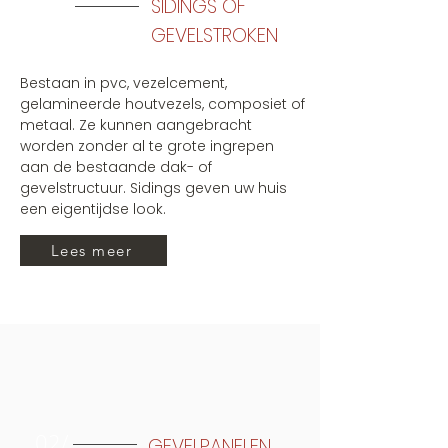
01/
SIDINGS OF
GEVELSTROKEN
B
estaan in pvc, vezelcement,
gelamineerde houtvezels, composiet of
metaal. Ze kunnen aangebracht
worden zonder al te grote ingrepen
aan de bestaande dak- of
gevelstructuur. Sidings geven uw huis
een eigentijdse look.
Lees meer
02/
GEVELPANELEN